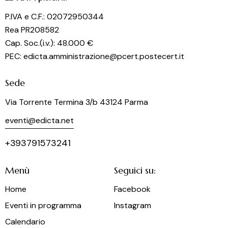
o
P.IVA e C.F.: 02072950344
n
Rea PR208582
e
Cap. Soc.(i.v.): 48.000 €
PEC: edicta.amministrazione@pcert.postecert.it
Sede
Via Torrente Termina 3/b 43124 Parma
eventi@edicta.net
+393791573241
Menù
Seguici su:
Home
Facebook
Eventi in programma
Instagram
Calendario