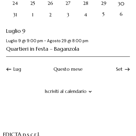
e
r
l
e
1
1
1
1
1
1
24
25
26
27
28
29
0
30
evento
evento
evento
evento
evento
evento
r
eventi
a
i
N
1
1
5
6
0
0
0
0
0
31
1
2
3
4
c
d
a
o
evento
evento
eventi
eventi
eventi
eventi
eventi
a
a
v
d
Luglio 9
t
i
e
i
a
g
v
E
Luglio 9 @ 9:00 pm
-
Agosto 29 @ 8:00 pm
.
a
i
Quartieri in Festa – Baganzola
v
z
s
e
i
t
n
o
Lug
Questo mese
Set
e
t
n
N
i
e
a
Iscriviti al calendario
v
i
g
a
z
EDICTA p.s.c.r.l.
i