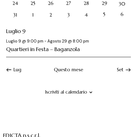
e
r
l
e
1
1
1
1
1
1
24
25
26
27
28
29
0
30
evento
evento
evento
evento
evento
evento
r
eventi
a
i
N
1
1
5
6
0
0
0
0
0
31
1
2
3
4
c
d
a
o
evento
evento
eventi
eventi
eventi
eventi
eventi
a
a
v
d
Luglio 9
t
i
e
i
a
g
v
E
Luglio 9 @ 9:00 pm
-
Agosto 29 @ 8:00 pm
.
a
i
Quartieri in Festa – Baganzola
v
z
s
e
i
t
n
o
Lug
Questo mese
Set
e
t
n
N
i
e
a
Iscriviti al calendario
v
i
g
a
z
EDICTA p.s.c.r.l.
i