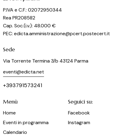
o
P.IVA e C.F.: 02072950344
n
Rea PR208582
e
Cap. Soc.(i.v.): 48.000 €
PEC: edicta.amministrazione@pcert.postecert.it
Sede
Via Torrente Termina 3/b 43124 Parma
eventi@edicta.net
+393791573241
Menù
Seguici su:
Home
Facebook
Eventi in programma
Instagram
Calendario