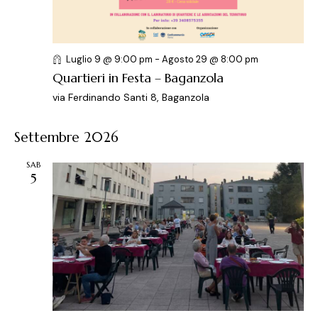
e
l
e
r
a
N
c
d
a
a
a
v
Luglio 9 @ 9:00 pm
-
Agosto 29 @ 8:00 pm
t
i
e
Quartieri in Festa – Baganzola
a
g
v
via Ferdinando Santi 8, Baganzola
.
a
i
z
s
Settembre 2026
i
t
o
e
SAB
n
5
N
e
a
v
i
g
a
z
i