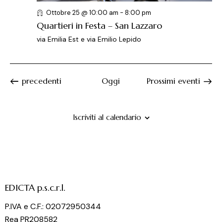
Ottobre 25 @ 10:00 am
-
8:00 pm
Quartieri in Festa – San Lazzaro
via Emilia Est e via Emilio Lepido
Eventi
precedenti
Oggi
Prossimi eventi
Iscriviti al calendario
EDICTA p.s.c.r.l.
P.IVA e C.F.: 02072950344
Rea PR208582