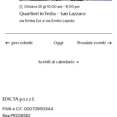
Ottobre 25 @ 10:00 am
-
8:00 pm
Quartieri in Festa – San Lazzaro
via Emilia Est e via Emilio Lepido
Eventi
precedenti
Oggi
Prossimi eventi
Iscriviti al calendario
EDICTA p.s.c.r.l.
P.IVA e C.F.: 02072950344
Rea PR208582