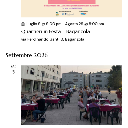
e
l
e
r
a
N
c
d
a
a
a
v
Luglio 9 @ 9:00 pm
-
Agosto 29 @ 8:00 pm
t
i
e
Quartieri in Festa – Baganzola
a
g
v
via Ferdinando Santi 8, Baganzola
.
a
i
z
s
Settembre 2026
i
t
o
e
SAB
n
5
N
e
a
v
i
g
a
z
i