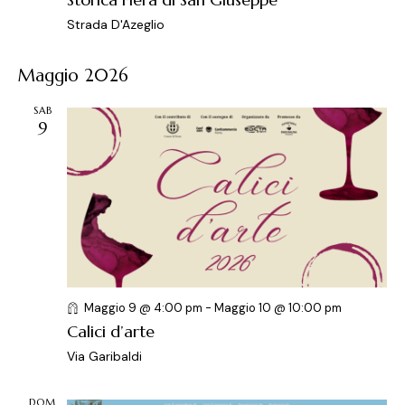
o
Strada D'Azeglio
n
e
Maggio 2026
SAB
9
Maggio 9 @ 4:00 pm
-
Maggio 10 @ 10:00 pm
Calici d’arte
Via Garibaldi
DOM