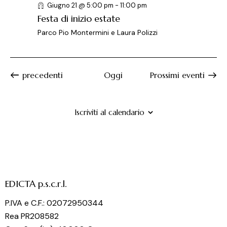
Giugno 21 @ 5:00 pm
-
11:00 pm
Festa di inizio estate
Parco Pio Montermini e Laura Polizzi
Eventi
precedenti
Oggi
Prossimi eventi
Iscriviti al calendario
EDICTA p.s.c.r.l.
P.IVA e C.F.: 02072950344
Rea PR208582