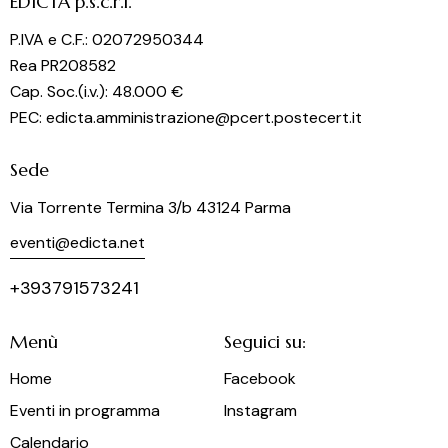
EDICTA p.s.c.r.l.
P.IVA e C.F.: 02072950344
Rea PR208582
Cap. Soc.(i.v.): 48.000 €
PEC: edicta.amministrazione@pcert.postecert.it
Sede
Via Torrente Termina 3/b 43124 Parma
eventi@edicta.net
+393791573241
Menù
Seguici su:
Home
Facebook
Eventi in programma
Instagram
Calendario