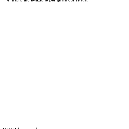
e la loro archiviazione per gli usi consentiti
.