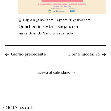
e
l
e
r
a
N
c
d
a
a
a
v
Luglio 9 @ 9:00 pm
-
Agosto 29 @ 8:00 pm
t
i
e
Quartieri in Festa – Baganzola
a
g
v
via Ferdinando Santi 8, Baganzola
.
a
i
z
s
i
t
Giorno precedente
Giorno successivo
o
e
n
N
e
a
Iscriviti al calendario
v
i
g
a
z
EDICTA p.s.c.r.l.
i