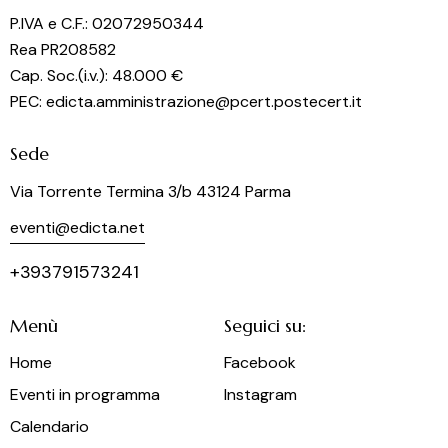
o
P.IVA e C.F.: 02072950344
n
Rea PR208582
e
Cap. Soc.(i.v.): 48.000 €
PEC: edicta.amministrazione@pcert.postecert.it
Sede
Via Torrente Termina 3/b 43124 Parma
eventi@edicta.net
+393791573241
Menù
Seguici su:
Home
Facebook
Eventi in programma
Instagram
Calendario