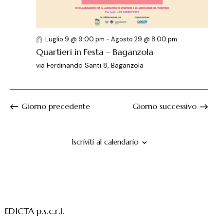
e
l
e
r
a
N
c
d
a
a
a
v
Luglio 9 @ 9:00 pm
-
Agosto 29 @ 8:00 pm
t
i
e
Quartieri in Festa – Baganzola
a
g
v
via Ferdinando Santi 8, Baganzola
.
a
i
z
s
i
t
Giorno precedente
Giorno successivo
o
e
n
N
e
a
Iscriviti al calendario
v
i
g
a
z
EDICTA p.s.c.r.l.
i