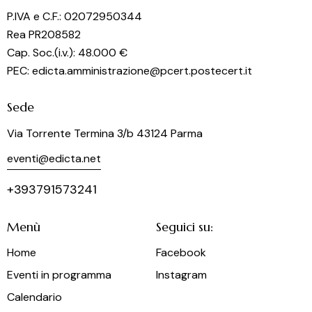
o
P.IVA e C.F.: 02072950344
n
Rea PR208582
e
Cap. Soc.(i.v.): 48.000 €
PEC: edicta.amministrazione@pcert.postecert.it
Sede
Via Torrente Termina 3/b 43124 Parma
eventi@edicta.net
+393791573241
Menù
Seguici su:
Home
Facebook
Eventi in programma
Instagram
Calendario