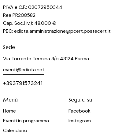
o
P.IVA e C.F.: 02072950344
n
Rea PR208582
e
Cap. Soc.(i.v.): 48.000 €
PEC: edicta.amministrazione@pcert.postecert.it
Sede
Via Torrente Termina 3/b 43124 Parma
eventi@edicta.net
+393791573241
Menù
Seguici su:
Home
Facebook
Eventi in programma
Instagram
Calendario