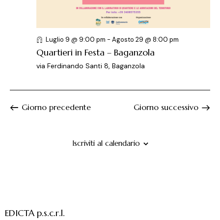
e
l
e
r
a
N
c
d
a
a
a
v
Luglio 9 @ 9:00 pm
-
Agosto 29 @ 8:00 pm
t
i
e
Quartieri in Festa – Baganzola
a
g
v
via Ferdinando Santi 8, Baganzola
.
a
i
z
s
i
t
Giorno precedente
Giorno successivo
o
e
n
N
e
a
Iscriviti al calendario
v
i
g
a
z
EDICTA p.s.c.r.l.
i