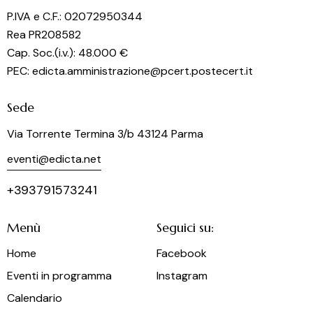
o
P.IVA e C.F.: 02072950344
n
Rea PR208582
e
Cap. Soc.(i.v.): 48.000 €
PEC: edicta.amministrazione@pcert.postecert.it
Sede
Via Torrente Termina 3/b 43124 Parma
eventi@edicta.net
+393791573241
Menù
Seguici su:
Home
Facebook
Eventi in programma
Instagram
Calendario