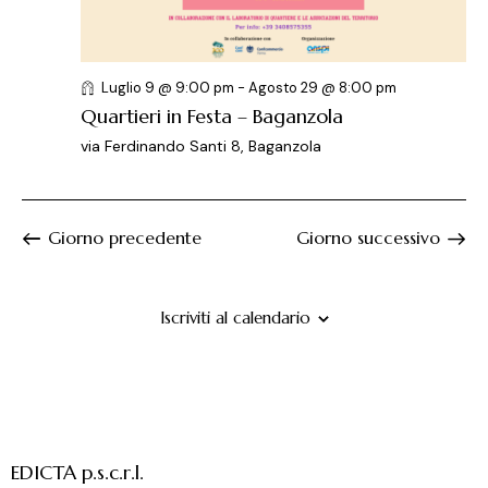
e
l
e
r
a
N
c
d
a
a
a
v
Luglio 9 @ 9:00 pm
-
Agosto 29 @ 8:00 pm
t
i
e
Quartieri in Festa – Baganzola
a
g
v
via Ferdinando Santi 8, Baganzola
.
a
i
z
s
i
t
Giorno precedente
Giorno successivo
o
e
n
N
e
a
Iscriviti al calendario
v
i
g
a
z
EDICTA p.s.c.r.l.
i