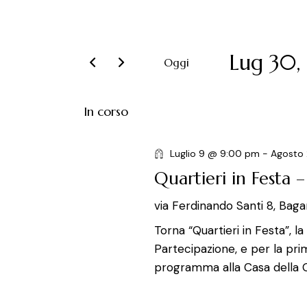
v
s
e
e
r
Lug 30,
n
Oggi
i
S
t
s
e
In corso
c
l
i
i
e
P
Luglio 9 @ 9:00 pm
-
Agosto
R
z
a
Quartieri in Festa 
i
i
r
o
via Ferdinando Santi 8, Baga
o
n
c
l
Torna “Quartieri in Festa”, 
a
a
Partecipazione, e per la pri
e
l
C
programma alla Casa della G
a
h
r
d
i