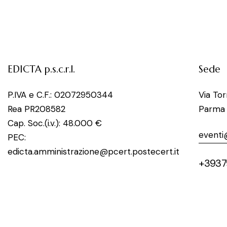
EDICTA p.s.c.r.l.
Sede
P.IVA e C.F.: 02072950344
Via To
Rea PR208582
Parma
Cap. Soc.(i.v.): 48.000 €
eventi
PEC:
edicta.amministrazione@pcert.postecert.it
+3937