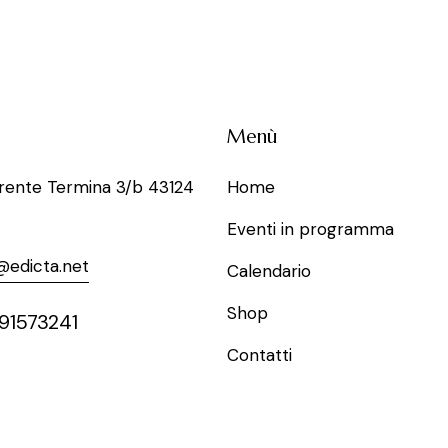
Menù
rrente Termina 3/b 43124
Home
Eventi in programma
@edicta.net
Calendario
Shop
91573241
Contatti