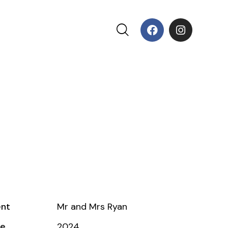
ent
Mr and Mrs Ryan
te
2024