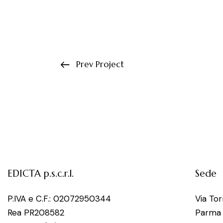
Prev Project
EDICTA p.s.c.r.l.
Sede
P.IVA e C.F.: 02072950344
Via To
Rea PR208582
Parma