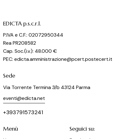
EDICTA p.s.c.r.l.
P.IVA e C.F.: 02072950344
Rea PR208582
Cap. Soc.(i.v.): 48.000 €
PEC: edicta.amministrazione@pcert.postecert.it
Sede
Via Torrente Termina 3/b 43124 Parma
eventi@edicta.net
+393791573241
Menù
Seguici su: