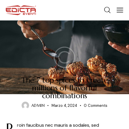
CULINARY
The 7 top spices to create
millions of flavorful
combinations
ADMIN
Marzo 4, 2024
0
Comments
P
roin faucibus nec mauris a sodales, sed