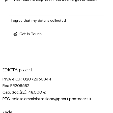
I agree that my data is
collected
.
EDICTA p.s.c.r.l.
P.IVA e C.F.: 02072950344
Rea PR208582
Cap. Soc.(i.v.): 48.000 €
PEC: edicta.amministrazione@pcert.postecert.it
Sede