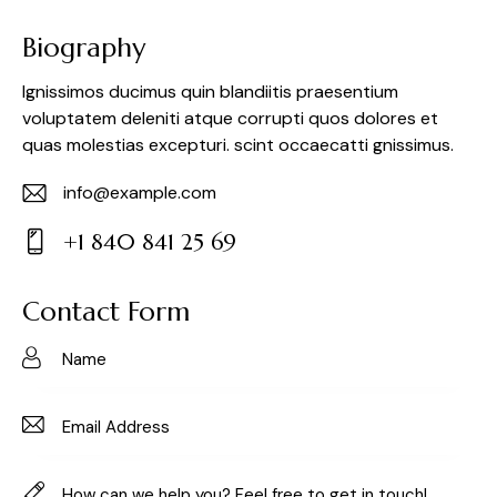
Biography
Ignissimos ducimus quin blandiitis praesentium
voluptatem deleniti atque corrupti quos dolores et
quas molestias excepturi. scint occaecatti gnissimus.
info@example.com
E-
+1 840 841 25 69
m
Ph
ail:
on
Contact Form
e: