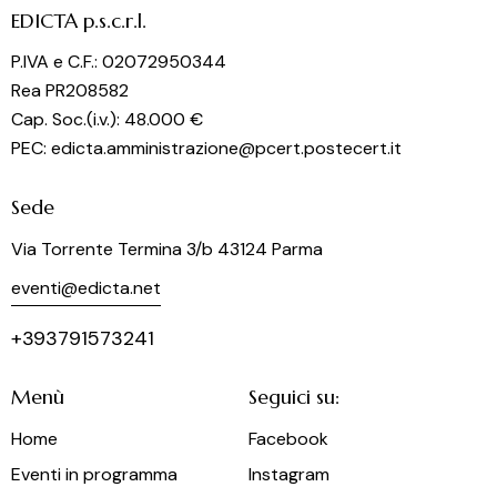
EDICTA p.s.c.r.l.
P.IVA e C.F.: 02072950344
Rea PR208582
Cap. Soc.(i.v.): 48.000 €
PEC: edicta.amministrazione@pcert.postecert.it
Sede
Via Torrente Termina 3/b 43124 Parma
eventi@edicta.net
+393791573241
Menù
Seguici su:
Home
Facebook
Eventi in programma
Instagram