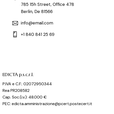
785 15h Street, Office 478
Berlin, De 81566
info@email.com
+1 840 841 25 69
EDICTA p.s.c.r.l.
P.IVA e C.F.: 02072950344
Rea PR208582
Cap. Soc.(i.v.): 48.000 €
PEC: edicta.amministrazione@pcert.postecert.it