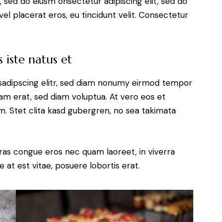
, sed do eiusm onsectetur adipiscing elit, sed do
el placerat eros, eu tincidunt velit. Consectetur
 iste natus et
sadipscing elitr, sed diam nonumy eirmod tempor
yam erat, sed diam voluptua. At vero eos et
. Stet clita kasd gubergren, no sea takimata
ras congue eros nec quam laoreet, in viverra
 at est vitae, posuere lobortis erat.