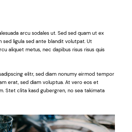
alesuada arcu sodales ut. Sed sed quam ut ex
ed ligula sed ante blandit volutpat. Ut
rcu aliquet metus, nec dapibus risus risus quis
sadipscing elitr, sed diam nonumy eirmod tempor
yam erat, sed diam voluptua. At vero eos et
. Stet clita kasd gubergren, no sea takimata