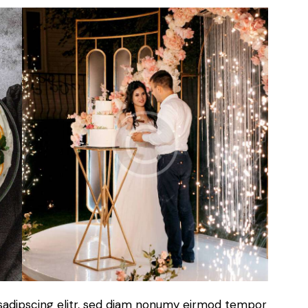
sadipscing elitr, sed diam nonumy eirmod tempor