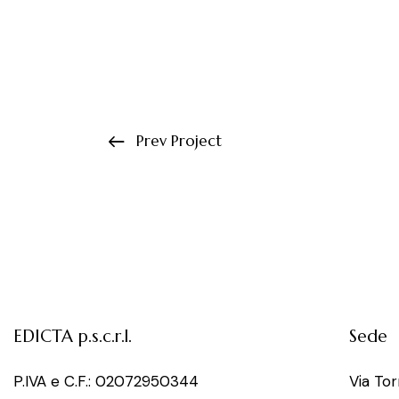
Prev Project
EDICTA p.s.c.r.l.
Sede
P.IVA e C.F.: 02072950344
Via To