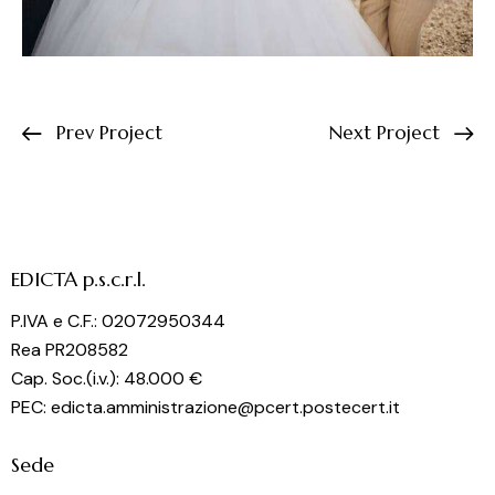
Prev Project
Next Project
EDICTA p.s.c.r.l.
P.IVA e C.F.: 02072950344
Rea PR208582
Cap. Soc.(i.v.): 48.000 €
PEC: edicta.amministrazione@pcert.postecert.it
Sede