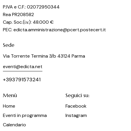
o
P.IVA e C.F.: 02072950344
n
Rea PR208582
e
Cap. Soc.(i.v.): 48.000 €
PEC: edicta.amministrazione@pcert.postecert.it
Sede
Via Torrente Termina 3/b 43124 Parma
eventi@edicta.net
+393791573241
Menù
Seguici su:
Home
Facebook
Eventi in programma
Instagram
Calendario