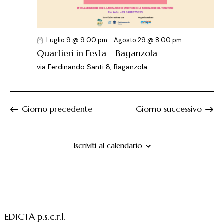
e
l
e
r
a
N
c
d
a
a
a
v
Luglio 9 @ 9:00 pm
-
Agosto 29 @ 8:00 pm
t
i
e
Quartieri in Festa – Baganzola
a
g
v
via Ferdinando Santi 8, Baganzola
.
a
i
z
s
i
t
Giorno precedente
Giorno successivo
o
e
n
N
e
a
Iscriviti al calendario
v
i
g
a
z
EDICTA p.s.c.r.l.
i