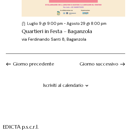
e
l
e
r
a
N
c
d
a
a
a
v
Luglio 9 @ 9:00 pm
-
Agosto 29 @ 8:00 pm
t
i
e
Quartieri in Festa – Baganzola
a
g
v
via Ferdinando Santi 8, Baganzola
.
a
i
z
s
i
t
Giorno precedente
Giorno successivo
o
e
n
N
e
a
Iscriviti al calendario
v
i
g
a
z
EDICTA p.s.c.r.l.
i