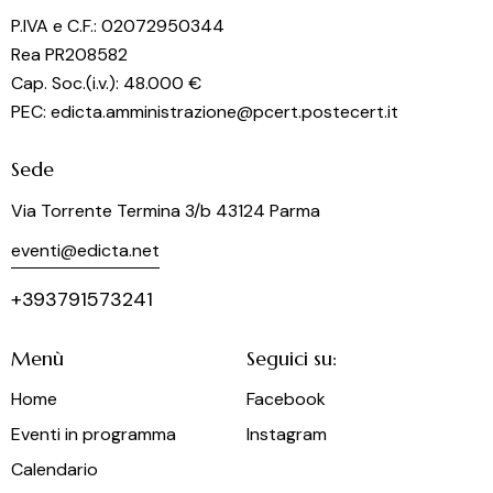
o
P.IVA e C.F.: 02072950344
n
Rea PR208582
e
Cap. Soc.(i.v.): 48.000 €
PEC: edicta.amministrazione@pcert.postecert.it
Sede
Via Torrente Termina 3/b 43124 Parma
eventi@edicta.net
+393791573241
Menù
Seguici su:
Home
Facebook
Eventi in programma
Instagram
Calendario