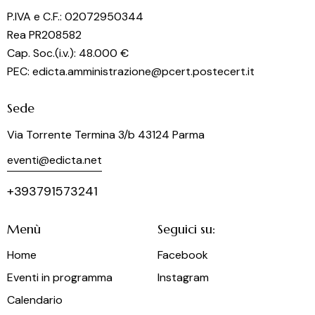
o
P.IVA e C.F.: 02072950344
n
Rea PR208582
e
Cap. Soc.(i.v.): 48.000 €
PEC: edicta.amministrazione@pcert.postecert.it
Sede
Via Torrente Termina 3/b 43124 Parma
eventi@edicta.net
+393791573241
Menù
Seguici su:
Home
Facebook
Eventi in programma
Instagram
Calendario