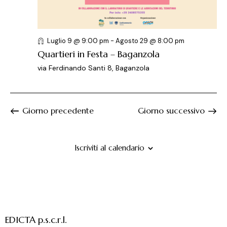
e
l
e
r
a
N
c
d
a
a
a
v
Luglio 9 @ 9:00 pm
-
Agosto 29 @ 8:00 pm
t
i
e
Quartieri in Festa – Baganzola
a
g
v
via Ferdinando Santi 8, Baganzola
.
a
i
z
s
i
t
Giorno precedente
Giorno successivo
o
e
n
N
e
a
Iscriviti al calendario
v
i
g
a
z
EDICTA p.s.c.r.l.
i