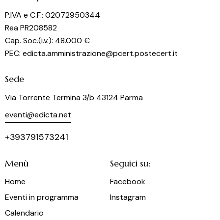
P.IVA e C.F.: 02072950344
Rea PR208582
Cap. Soc.(i.v.): 48.000 €
PEC: edicta.amministrazione@pcert.postecert.it
Sede
Via Torrente Termina 3/b 43124 Parma
eventi@edicta.net
+393791573241
Menù
Seguici su:
Home
Facebook
Eventi in programma
Instagram
Calendario