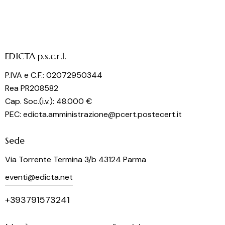
EDICTA p.s.c.r.l.
P.IVA e C.F.: 02072950344
Rea PR208582
Cap. Soc.(i.v.): 48.000 €
PEC: edicta.amministrazione@pcert.postecert.it
Sede
Via Torrente Termina 3/b 43124 Parma
eventi@edicta.net
+393791573241