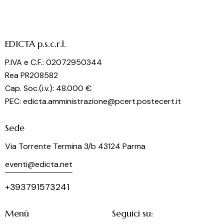
EDICTA p.s.c.r.l.
P.IVA e C.F.: 02072950344
Rea PR208582
Cap. Soc.(i.v.): 48.000 €
PEC: edicta.amministrazione@pcert.postecert.it
Sede
Via Torrente Termina 3/b 43124 Parma
eventi@edicta.net
+393791573241
Menù
Seguici su: