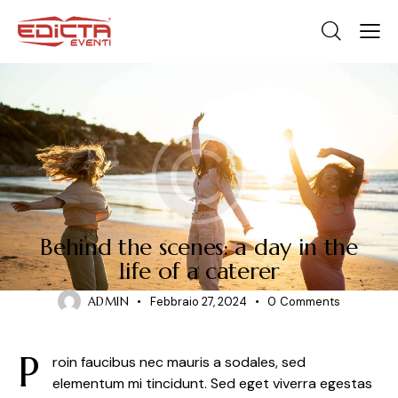
STORIES
Behind the scenes: a day in the
life of a caterer
ADMIN
Febbraio 27, 2024
0
Comments
P
roin faucibus nec mauris a sodales, sed
elementum mi tincidunt. Sed eget viverra egestas