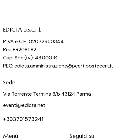
EDICTA p.s.c.r.l.
P.IVA e C.F.: 02072950344
Rea PR208582
Cap. Soc.(i.v.): 48.000 €
PEC: edicta.amministrazione@pcert.postecert.it
Sede
Via Torrente Termina 3/b 43124 Parma
eventi@edicta.net
+393791573241
Menù
Seguici su: