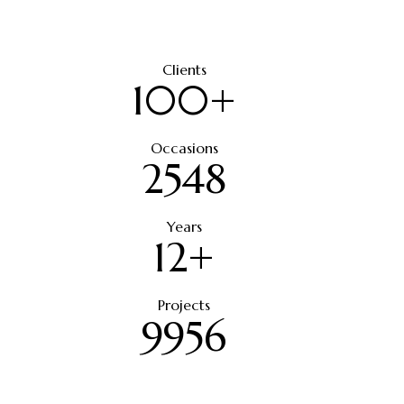
Clients
100+
Occasions
2548
Years
12+
Projects
9956