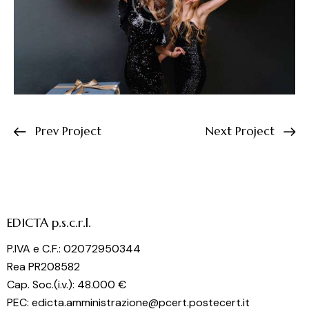
Prev Project
Next Project
EDICTA p.s.c.r.l.
P.IVA e C.F.: 02072950344
Rea PR208582
Cap. Soc.(i.v.): 48.000 €
PEC: edicta.amministrazione@pcert.postecert.it