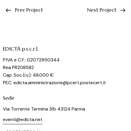
Prev Project
Next Project
EDICTA p.s.c.r.l.
P.IVA e C.F.: 02072950344
Rea PR208582
Cap. Soc.(i.v.): 48.000 €
PEC: edicta.amministrazione@pcert.postecert.it
Sede
Via Torrente Termina 3/b 43124 Parma
eventi@edicta.net