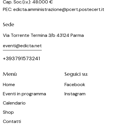
Cap. Soc.(i.v.): 48.000 €
PEC: edicta.amministrazione@pcert.postecert.it
Sede
Via Torrente Termina 3/b 43124 Parma
eventi@edicta.net
+393791573241
Menù
Seguici su:
Home
Facebook
Eventi in programma
Instagram
Calendario
Shop
Contatti