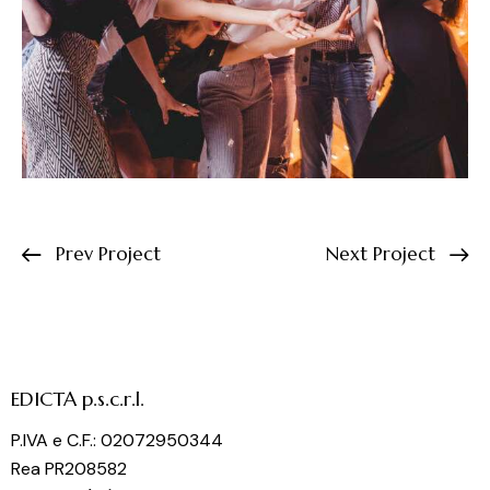
Prev Project
Next Project
EDICTA p.s.c.r.l.
P.IVA e C.F.: 02072950344
Rea PR208582