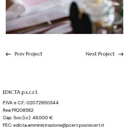
Prev Project
Next Project
EDICTA p.s.c.r.l.
P.IVA e C.F.: 02072950344
Rea PR208582
Cap. Soc.(i.v.): 48.000 €
PEC: edicta.amministrazione@pcert.postecert.it