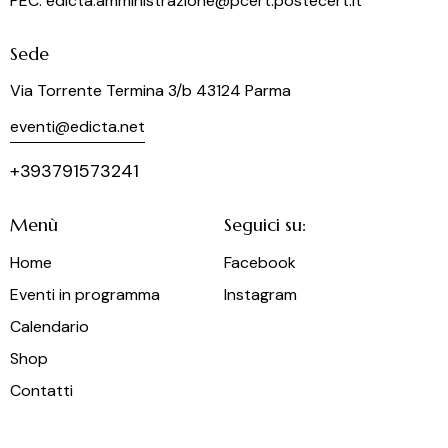
PEC: edicta.amministrazione@pcert.postecert.it
Sede
Via Torrente Termina 3/b 43124 Parma
eventi@edicta.net
+393791573241
Menù
Seguici su:
Home
Facebook
Eventi in programma
Instagram
Calendario
Shop
Contatti