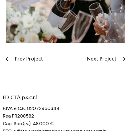
Prev Project
Next Project
EDICTA p.s.c.r.l.
P.IVA e C.F.: 02072950344
Rea PR208582
Cap. Soc.(i.v.): 48.000 €