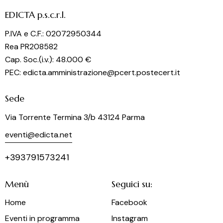
EDICTA p.s.c.r.l.
P.IVA e C.F.: 02072950344
Rea PR208582
Cap. Soc.(i.v.): 48.000 €
PEC: edicta.amministrazione@pcert.postecert.it
Sede
Via Torrente Termina 3/b 43124 Parma
eventi@edicta.net
+393791573241
Menù
Seguici su:
Home
Facebook
Eventi in programma
Instagram