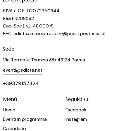
P.IVA e C.F.: 02072950344
Rea PR208582
Cap. Soc.(i.v.): 48.000 €
PEC: edicta.amministrazione@pcert.postecert.it
Sede
Via Torrente Termina 3/b 43124 Parma
eventi@edicta.net
+393791573241
Menù
Seguici su:
Home
Facebook
Eventi in programma
Instagram
Calendario