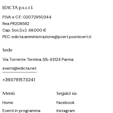
EDICTA p.s.c.r.l.
P.IVA e C.F.: 02072950344
Rea PR208582
Cap. Soc.(i.v.): 48.000 €
PEC: edicta.amministrazione@pcert.postecert.it
Sede
Via Torrente Termina 3/b 43124 Parma
eventi@edicta.net
+393791573241
Menù
Seguici su:
Home
Facebook
Eventi in programma
Instagram