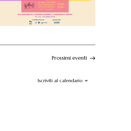
e
N
a
v
i
g
Prossimi eventi
a
z
Iscriviti al calendario
i
o
n
e