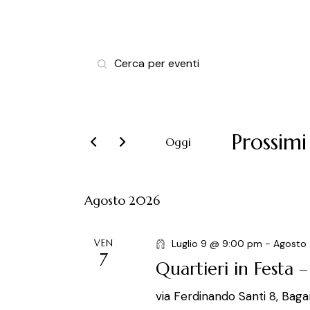
E
I
v
n
s
e
e
r
Prossimi
n
Oggi
i
S
t
s
e
c
Agosto 2026
l
i
i
e
P
R
z
VEN
Luglio 9 @ 9:00 pm
-
Agosto
a
7
i
Quartieri in Festa 
i
r
o
o
via Ferdinando Santi 8, Baga
n
l