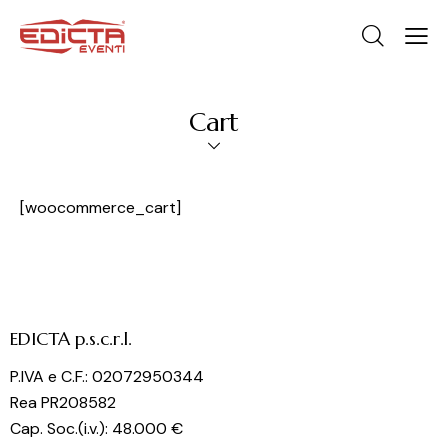
Cart
[woocommerce_cart]
EDICTA p.s.c.r.l.
P.IVA e C.F.: 02072950344
Rea PR208582
Cap. Soc.(i.v.): 48.000 €